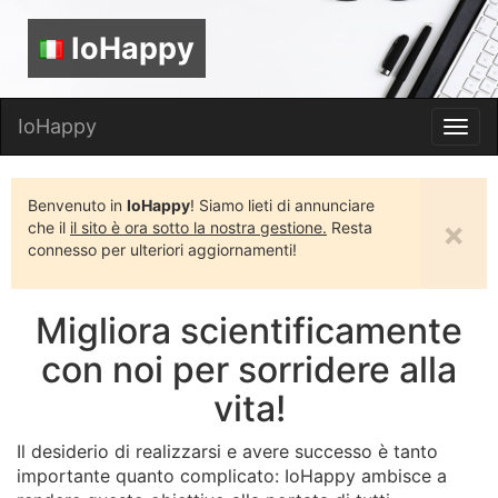
IoHappy
IoHappy
Toggl
navig
Benvenuto in
IoHappy
! Siamo lieti di annunciare
×
che il
il sito è ora sotto la nostra gestione.
Resta
connesso per ulteriori aggiornamenti!
Migliora scientificamente
con noi per sorridere alla
vita!
Il desiderio di realizzarsi e avere successo è tanto
importante quanto complicato: IoHappy ambisce a