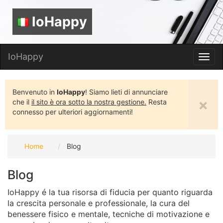
IoHappy
IoHappy
Toggl
navig
Benvenuto in
IoHappy
! Siamo lieti di annunciare
×
che il
il sito è ora sotto la nostra gestione.
Resta
connesso per ulteriori aggiornamenti!
Home
Blog
Blog
IoHappy é la tua risorsa di fiducia per quanto riguarda
la crescita personale e professionale, la cura del
benessere fisico e mentale, tecniche di motivazione e